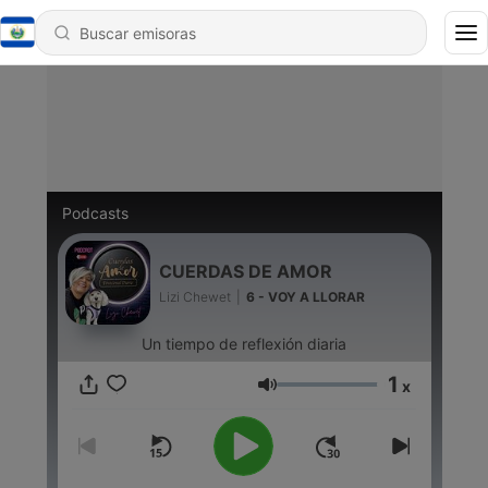
Podcasts
CUERDAS DE AMOR
Lizi Chewet
|
6 - VOY A LLORAR
Un tiempo de reflexión diaria
1
x
Volumen