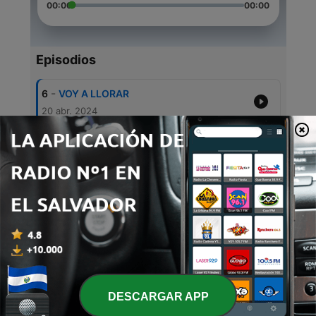
00:00
00:00
Episodios
-
6
VOY A LLORAR
20 abr. 2024
-
5
Me amas?
19 abr. 2024
-
4
Una Decisión
20 sep. 2021
-
3
EL ES ...
03 abr. 2021
-
2
Lo que no mata te Fortalece
14 ene. 2021
DESCARGAR APP