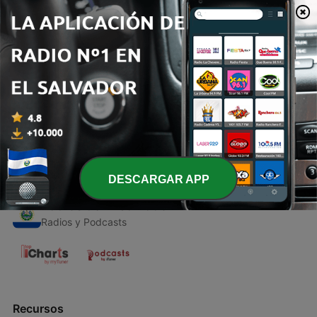
00:00
00:00
Episodios
-
1
Reggaetón
16 abr. 2021
DESCARGAR APP
Radios de El Salvador
Radios y Podcasts
Recursos