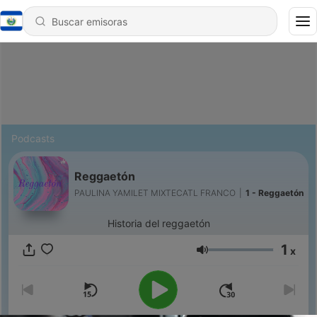
Podcasts
Reggaetón
PAULINA YAMILET MIXTECATL FRANCO
|
1 - Reggaetón
Historia del reggaetón
1
x
Volumen