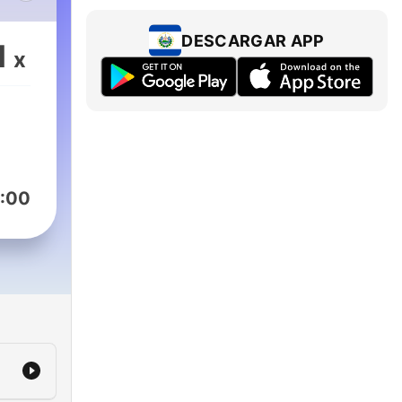
ubre
te
DESCARGAR APP
1
x
 la
:00