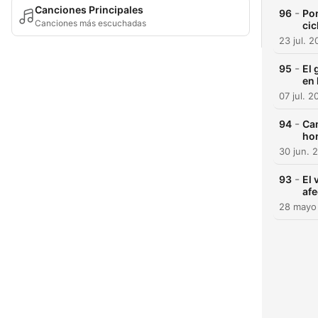
Canciones Principales
-
96
Pon
Canciones más escuchadas
cic
23 jul. 
-
95
El 
en
07 jul. 2
-
94
Cam
hon
30 jun. 
-
93
El 
afe
28 mayo