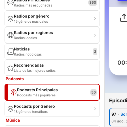
360
Radios más escuchadas
Radios por género
15 géneros musicales
Radios por regiones
Radios locales
Noticias
2
Radios noticiosas
00
Recomendadas
Lista de las mejores radios
Podcasts
Podcasts Principales
50
Podcasts más populares
Episod
Podcasts por Género
18 géneros temáticos
-
97
Som
Música
04 ago.