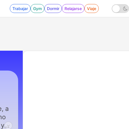
Trabajar
Gym
Dormir
Relajarse
Viaje
, a
no
 y