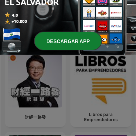
Seminario Fenix | Brian
Conversa Segura
Tracy
Más podcasts internacionales de Finanzas
DESCARGAR APP
Libros para
財經一路發
Emprendedores