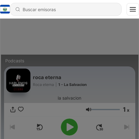
Podcasts
roca eterna
Roca eterna
|
1 - La Salvacion
la salvacion
1
x
Volumen