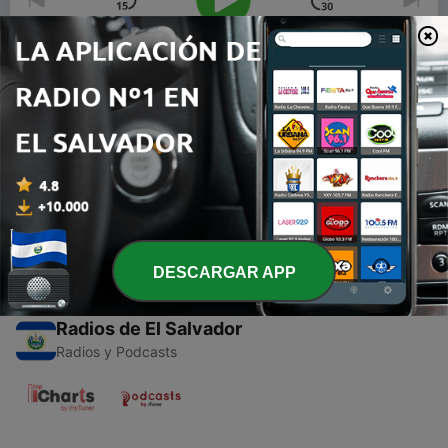
00:00
00:00
Episodios
-
1
Romántico Bossanova 60S (Trailer)
12 ene. 2021
DESCARGAR APP
Radios de El Salvador
Radios y Podcasts