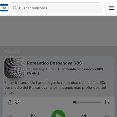
Podcasts
Romántico Bossanova 60S
Xavier&Dogs Nuño
|
1 - Romántico Bossanova 60S
(Trailer)
Estoy tratando de hacer llegar lo romántico de los años 60s
por medio del Bossanova, a los rincones más profundos del
amor.
1
x
Volumen