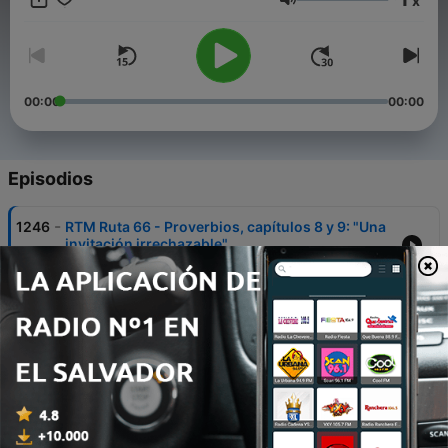
x
https://radioencuentro.net/donativo
Volumen
00:00
00:00
Episodios
-
1246
RTM Ruta 66 - Proverbios, capítulos 8 y 9: "Una
invitación irrechazable"
11 ene. 2023
-
1245
RTM Ruta 66 - Proverbios, capítulos 5 a 7: "Lío
de faldas"
10 ene. 2023
-
1244
RTM Ruta 66 - Proverbios, capítulos 3 y 4: "El
camino seguro hacia la sabiduría"
09 ene. 2023