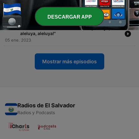
-
1243
RTM Ruta 66 - Proverbios, capítulos 1 y 2: "Ni
cultura, ni ciencia: solo sabiduría"
06 ene. 2023
DESCARGAR APP
-
1242
RTM Ruta 66 - Salmos 146 a 150: "¡Aleluya,
aleluya, aleluya!"
05 ene. 2023
Mostrar más episodios
Radios de El Salvador
Radios y Podcasts