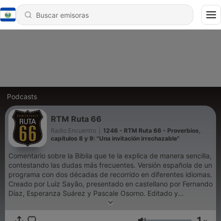
Podcasts
RTM Ruta 66
Radio Encuentro
|
1246 - RTM Ruta 66 - Proverbios,
capítulos 8 y 9: "Una invitación irrechazable"
Comentario sobre la Biblia que te la explica de manera sencilla,
contestando las dudas más frecuentes. Versión española de un
programa con dos décadas de recorrido en diferentes idiomas.
Creado por Luiz Sayão, presentado en castellano por Fernando
Díaz, Esperanza Suárez y Pascale Osorno. Editado y
distribuido por Radio Encuentro #radiotransmundial Síguenos:
https://instagram.com/rtmruta66 Apóyanos:
1