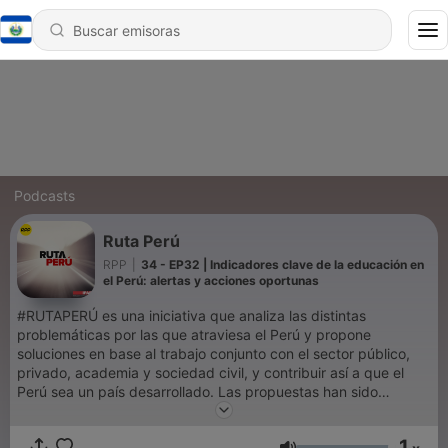
Podcasts
Ruta Perú
RPP
|
34 - EP32 | Indicadores clave de la educación en
el Perú: alertas y acciones oportunas
#RUTAPERÚ es una iniciativa que analiza las distintas
problemáticas por las que atraviesa el Perú y propone
soluciones en base al trabajo conjunto con el sector público,
privado, academia y sociedad civil, y contribuir así a que el
Perú sea un país desarrollado. Las propuestas han sido
elaboradas junto a expertos a nivel nacional y que forman
parte de la Comunidad de IPAE. Se pueden conocer todas las
1