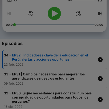
x
propuestas en ipae.pe. Es una co-producción de RPP e IPAE.
Volumen
00:00
00:00
Episodios
-
34
EP32 | Indicadores clave de la educación en el
Perú: alertas y acciones oportunas
23 feb. 2023
-
33
EP31 | Cambios necesarios para mejorar los
aprendizajes de nuestros estudiantes
09 feb. 2023
-
32
EP30 | ¿Qué necesitamos para construir un país
con igualdad de oportunidades para todos los
peruanos?
15 dic. 2022