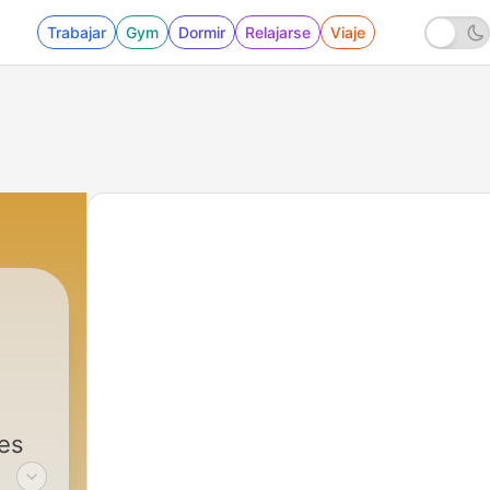
Trabajar
Gym
Dormir
Relajarse
Viaje
es