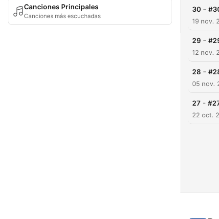
Canciones Principales
-
30
#30
Canciones más escuchadas
19 nov. 
-
29
#29
12 nov. 
-
28
#28
05 nov. 
-
27
#27
22 oct. 