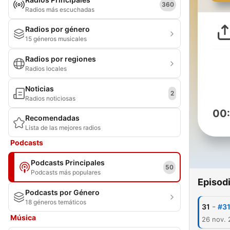
360
Radios más escuchadas
Radios por género
15 géneros musicales
Radios por regiones
Radios locales
Noticias
2
Radios noticiosas
00
Recomendadas
Lista de las mejores radios
Podcasts
Podcasts Principales
50
Podcasts más populares
Episod
Podcasts por Género
18 géneros temáticos
-
31
#31
Música
26 nov. 