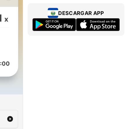
la
DESCARGAR APP
1
x
ando
ico,
ivo,
:00