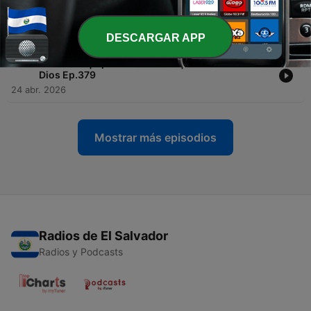
-
542
Cuando llega ese día | Apóstol Kiara Pita | Mis
Mañanas con Dios Ep.380
26 abr. 2026
DESCARGAR APP
-
541
El Secreto | Apóstol Kiara Pita | Mis Mañanas con
Dios Ep.379
24 abr. 2026
Mostrar más episodios
Radios de El Salvador
Radios y Podcasts