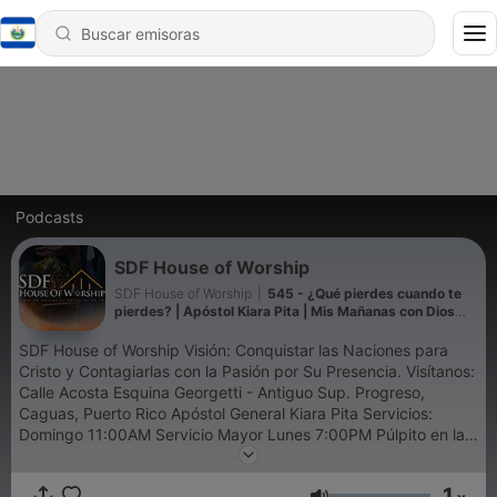
Podcasts
SDF House of Worship
SDF House of Worship
|
545 - ¿Qué pierdes cuando te
pierdes? | Apóstol Kiara Pita | Mis Mañanas con Dios
Ep.383
SDF House of Worship Visión: Conquistar las Naciones para
Cristo y Contagiarlas con la Pasión por Su Presencia. Visítanos:
Calle Acosta Esquina Georgetti - Antiguo Sup. Progreso,
Caguas, Puerto Rico Apóstol General Kiara Pita Servicios:
Domingo 11:00AM Servicio Mayor Lunes 7:00PM Púlpito en la
Calle | Paseo tablado, Cidra | FB Live Martes 7:00 PM Estudio
Biblico | Zoom Martes 7:45 PM 911 Live | FB Live Miércoles
1