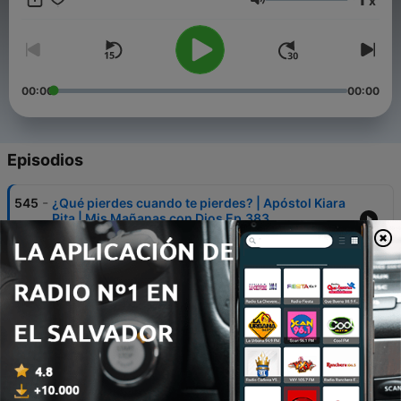
x
7:00 PM Tiempo de Oración - Presencial 7:30 PM Degustando
Volumen
la Palabra - Presencial Viernes 7:30 PM Jóvenes CWC -
Presencial (viernes alternos)
00:00
00:00
Episodios
-
545
¿Qué pierdes cuando te pierdes? | Apóstol Kiara
Pita | Mis Mañanas con Dios Ep.383
28 abr. 2026
-
544
Cantad Con Inteligencia | Apóstol Kiara Pita | Mis
Mañanas con Dios Ep.382
27 abr. 2026
-
543
Ese Día | Apóstol Kiara Pita | Mis Mañanas con
Dios Ep.381
26 abr. 2026