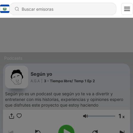
Podcasts
Según yo
A.G.A
|
3 - Tiempo libre/ Temp 1 Ep 2
Según yo es un podcast que según yo te va a divertir y
entretener con mis historias, experiencias y opiniones espero
que disfrutes este proyecto que estoy haciendo
1
x
Volumen