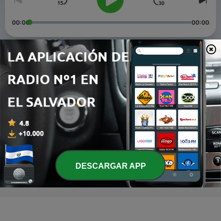
00:00
00:00
Episodios
-
3
Tiempo libre/ Temp 1 Ep 2
22 mar. 2021
-
2
Las clases virtuales según yo/ Temp 1 Ep1
01 mar. 2021
-
1
Según yo (Trailer)
01 mar. 2021
DESCARGAR APP