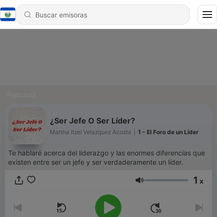
Podcasts
¿Ser Jefe O Ser Líder?
Martha Itzel Velazquez Acosta
|
1 - El Foro de un Líder
Te hablaré acerca del liderazgo y las enormes diferencias que
existen entre ser un jefe y ser verdaderamente un líder.
1
x
Volumen