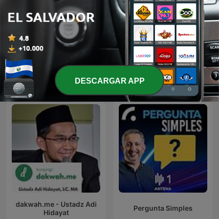
Superación personal
You Should Know
Más podcasts internacionales de
DESCARGAR APP
Educación
dakwah.me - Ustadz Adi
Pergunta Simples
Hidayat