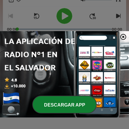
x
Volumen
00:00
00:00
Episodios
-
3
Bahía de Ascenso
03 sep. 2020
-
2
Jacobo Margules
03 sep. 2020
-
1
Sabina Odone
DESCARGAR APP
03 sep. 2020