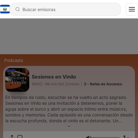
Podcasts
Sesiones en Vinilo
WANZ : We Are Not Zombies
|
3 - Bahía de Ascenso
En tiempos de ruido, escuchar se ha vuelto un acto sagrado.
Sesiones en Vinilo es una invitación a detenernos, poner la
aguja sobre el surco y abrir un espacio íntimo entre músicxs,
sonidos y memorias. Cada episodio es una conversación desde
la escucha profunda, donde el vinilo es el detonante. Un
proyecto colaborativo entre Rey Vinilo Pressing, Indie Rocks!,
Margules y We Are Not Zombies
1