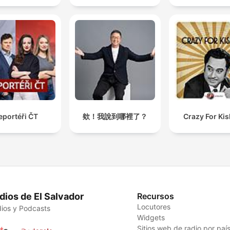
eportéři ČT
欸！我說到哪裡了？
Crazy For Ki
dios de El Salvador
Recursos
Locutores
ios y Podcasts
Widgets
Sitios web de radio por paí