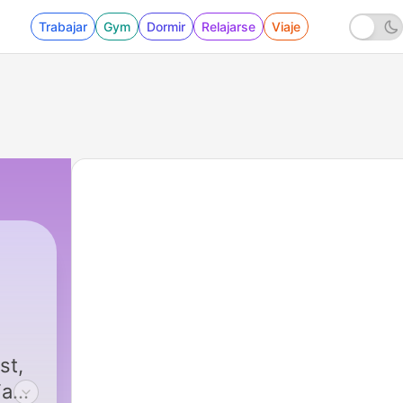
Trabajar
Gym
Dormir
Relajarse
Viaje
st,
Fans