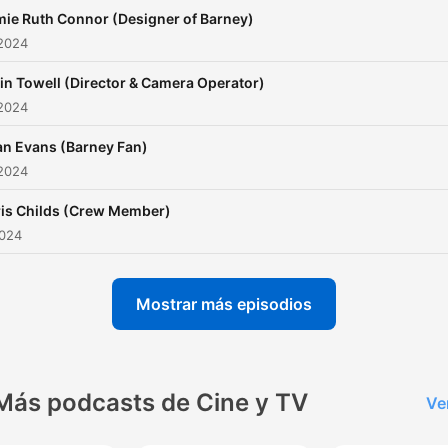
educational preschool seri
ie Ruth Connor (Designer of Barney)
that draws inspiration from
 2024
shows like Barney.
n Towell (Director & Camera Operator)
 2024
an Evans (Barney Fan)
 2024
is Childs (Crew Member)
2024
Mostrar más episodios
Más podcasts de Cine y TV
Ve