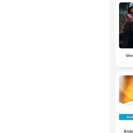
Vev
And