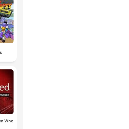
s
en Who