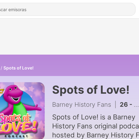
Spots of Love!
Spots of Love!
Barney History Fans
|
26 - David Voss (The Stan Lee of Barney)
Spots of Love! is a Barney
History Fans original podca
hosted by Barney History 