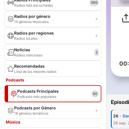
360
Radios más escuchadas
Radios por género
15 géneros musicales
Radios por regiones
Radios locales
Noticias
2
Radios noticiosas
00
Recomendadas
Lista de las mejores radios
Podcasts
Podcasts Principales
50
Podcasts más populares
Episod
Podcasts por Género
18 géneros temáticos
-
26
Dav
Música
28 sep.