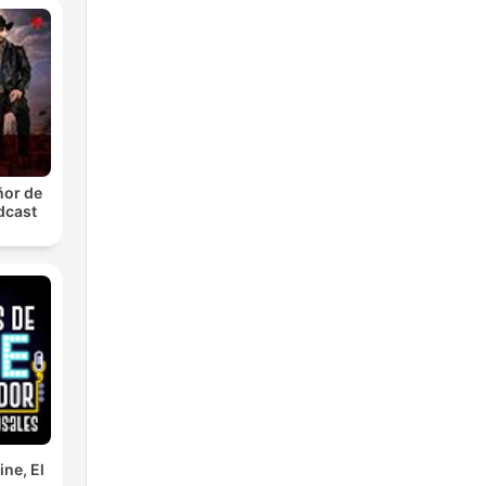
ñor de
dcast
ne, El