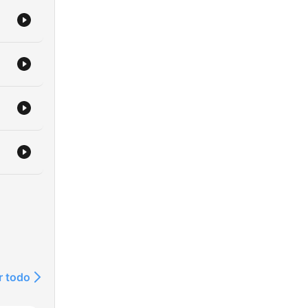
es
r todo