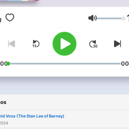
Admin and fellow Barney f
Kerron Stark. This podcast
created to have meaningfu
Volumen
conversations with folks wi
the online Barney communi
who share their stories,
experiences, and the impa
Barney has had on their liv
:00
00
You can join Barney Histor
Fans on Facebook and the
official website if you woul
like to engage with the
ios
community. Kerron is also the
creator and host of, Mister
id Voss (The Stan Lee of Barney)
Clubhouse. A live-action,
 2024