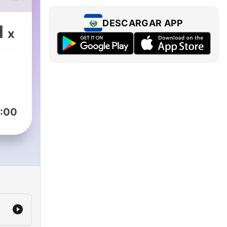
an,
 was
DESCARGAR APP
1
x
l
thin
ty
ct
es.
:00
y
d
 K's