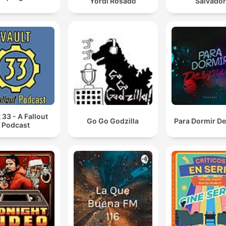
Yordi Rosado
Salvador
 33 - A Fallout
Go Go Godzilla
Para Dormir D
Podcast