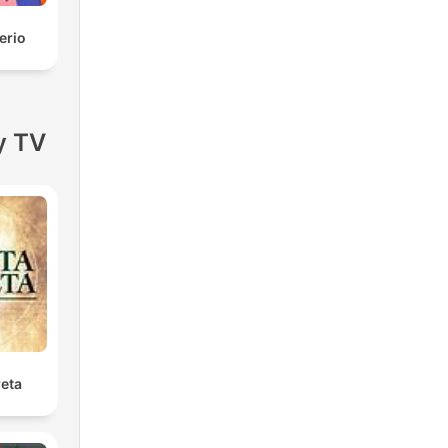
erio
y TV
reta