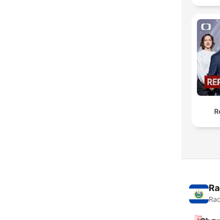
R
Ra
Rad