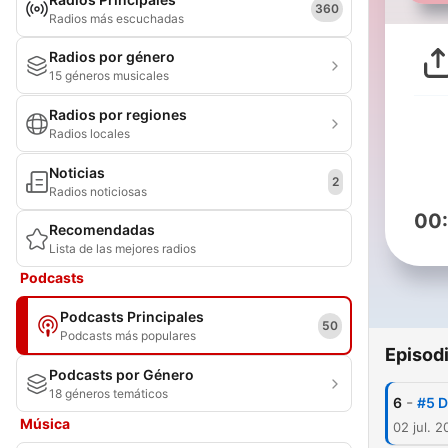
360
Radios más escuchadas
Radios por género
15 géneros musicales
Radios por regiones
Radios locales
Noticias
2
Radios noticiosas
00
Recomendadas
Lista de las mejores radios
Podcasts
Podcasts Principales
50
Podcasts más populares
Episod
Podcasts por Género
18 géneros temáticos
-
6
#5 
Música
02 jul. 2