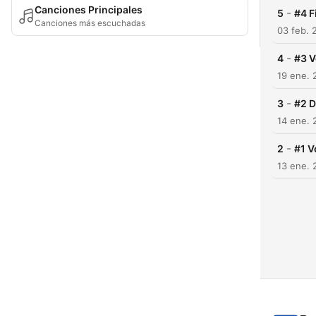
Canciones Principales
-
5
#4 F
Canciones más escuchadas
03 feb. 
-
4
#3 V
19 ene. 
-
3
#2 D
14 ene. 
-
2
#1 V
13 ene. 