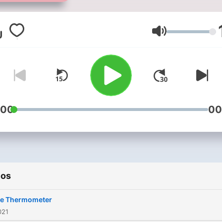
ontmoeten – met persoonli
verhalen, praktische
oefeningen en inspirerend
Volumen
gesprekken. Voor jongeren
volwassenen en profession
die willen ontdekken wat e
gebeurt als gevoel, lijf en
verstand samen uitblinken.
:00
00
ios
De Thermometer
021