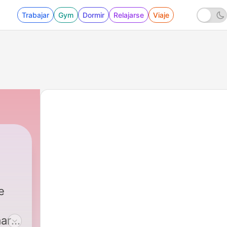
Trabajar
Gym
Dormir
Relajarse
Viaje
om
|
6 - #5 De Thermometer
e
aar