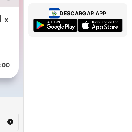
jke
DESCARGAR APP
1
x
e
,
als
r
:00