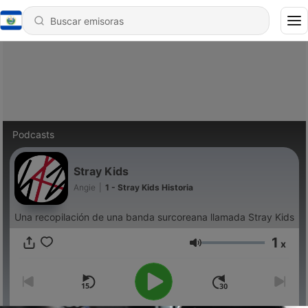
Podcasts
Stray Kids
Angie
|
1 - Stray Kids Historia
Una recopilación de una banda surcoreana llamada Stray Kids
1
x
Volumen