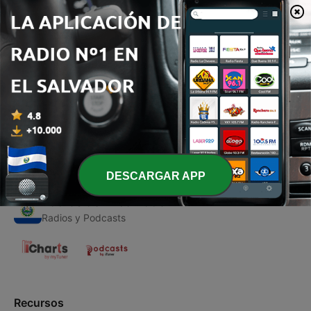
00:00
00:00
Episodios
-
1
Stray Kids Historia
31 mayo 2021
DESCARGAR APP
Radios de El Salvador
Radios y Podcasts
Recursos