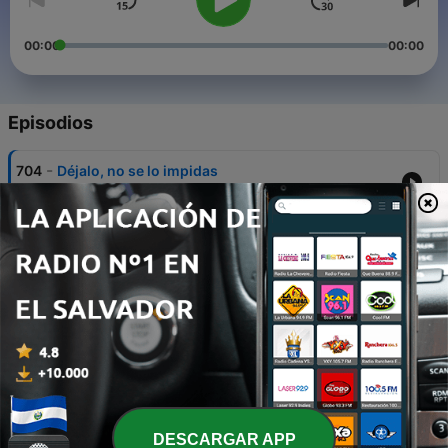
00:00
00:00
Episodios
-
704
Déjalo, no se lo impidas
16 ago. 2024
-
703
Te alabaré Señor con todo mi corazón
15 ago. 2024
-
702
Antes del desastre
13 ago. 2024
-
701
El carácter del guía de la obra
12 ago. 2024
-
700
Dormir pensando en lo malo que harás
DESCARGAR APP