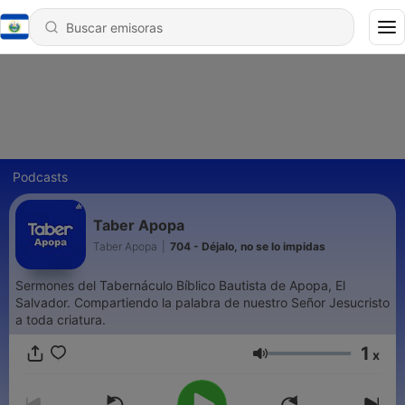
Podcasts
Taber Apopa
Taber Apopa
|
704 - Déjalo, no se lo impidas
Sermones del Tabernáculo Bíblico Bautista de Apopa, El
Salvador. Compartiendo la palabra de nuestro Señor Jesucristo
a toda criatura.
1
x
Volumen