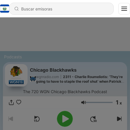
Podcasts
Chicago Blackhawks
wgnradio.com
|
2311 - Charlie Roumeliotis: ‘They’re
going to have to staple the roof shut’ when Patrick
Kane returns to United Center
The 720 WGN Chicago Blackhawks Podcast
1
x
Volumen