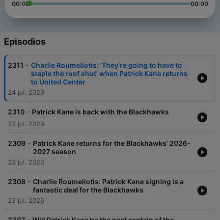
00:00
00:00
Episodios
-
2311
Charlie Roumeliotis: ‘They’re going to have to
staple the roof shut’ when Patrick Kane returns
to United Center
24 jul. 2026
-
2310
Patrick Kane is back with the Blackhawks
23 jul. 2026
-
2309
Patrick Kane returns for the Blackhawks’ 2026-
2027 season
23 jul. 2026
-
2308
Charlie Roumeliotis: Patrick Kane signing is a
fantastic deal for the Blackhawks
23 jul. 2026
-
2307
Will Patrick Kane be the next captain of the