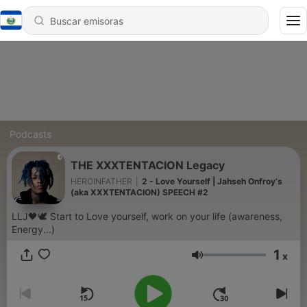
Podcasts
THE XXXTENTACION Legacy
HEROINFATHER
|
2 - Love Yourself | Jahseh Onfroy‘s
(aka XXXTENTACION) SPEECH #2
LLJ🖤🕊 Start to Love yourself, work on your life (awareness,
Energy...)
1
x
Volumen