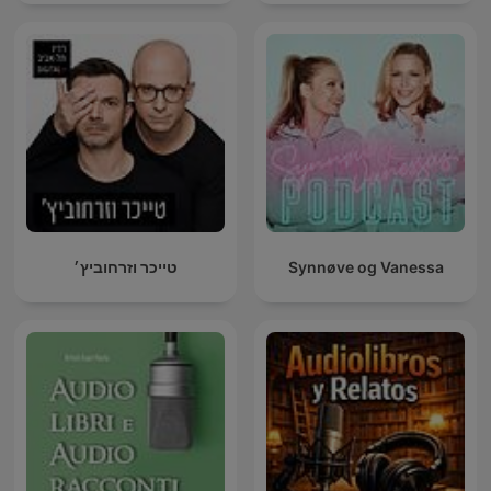
טייכר וזרחוביץ׳
Synnøve og Vanessa