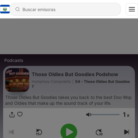
Podcasts
Those Oldies But Goodies Podshow
Humphrey-Camardella
|
54 - Those Oldies But Goodies
7
Those Oldies But Goodies takes you back to the best Doo Wop
and Oldies that make up the sound track of your life.
1
x
Volumen