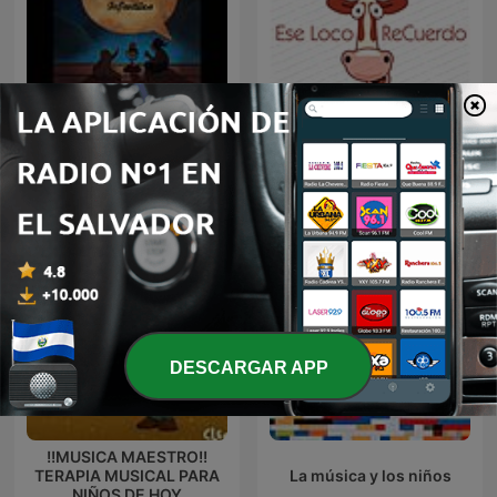
Cuentos y Relatos
Ese Loco ReCuerdo
Infantiles - Aquí te cuento
DESCARGAR APP
!!MUSICA MAESTRO!!
TERAPIA MUSICAL PARA
La música y los niños
NIÑOS DE HOY