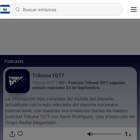
Podcasts
Tribuna 1077
Tribuna 1077
|
117 - Podcast Tribuna 1077 segunda
emisión miércoles 23 de Septiembre.
La información más completa del mundo del deporte,
actualízate con lo más relevante del deporte nacional e
internacional, con nuestras dos emisiones diarias de nuestro
podcast Tribuna 1077 con Kevin Rodríguez. Una producción de
Grupo Radial Megavisión.
1
x
Volumen