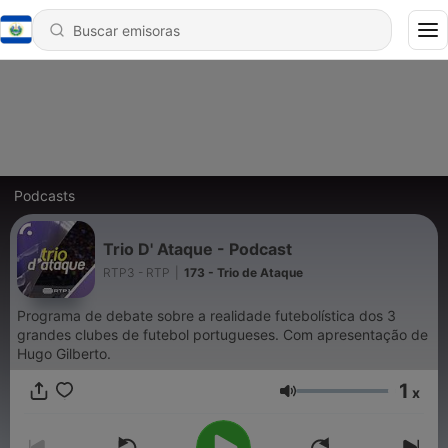
Podcasts
Trio D' Ataque - Podcast
RTP3 - RTP
|
173 - Trio de Ataque
Programa de debate sobre a realidade futebolística dos 3
grandes clubes de futebol portugueses. Com apresentação de
Hugo Gilberto.
1
x
Volumen