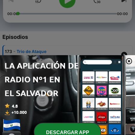
00:00
00:00
Episodios
-
173
Trio de Ataque
08 jun. 2026
-
172
Trio de Ataque
31 mayo 2026
-
171
Trio de Ataque
25 mayo 2026
-
170
Trio de Ataque
17 mayo 2026
-
169
Trio de Ataque
DESCARGAR APP