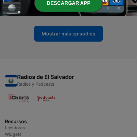
DESCARGAR APP
-
5
Seguro de Salud al Dia con Maria Matos
24 mayo 2023
Mostrar más episodios
Radios de El Salvador
Radios y Podcasts
Recursos
Locutores
Widgets