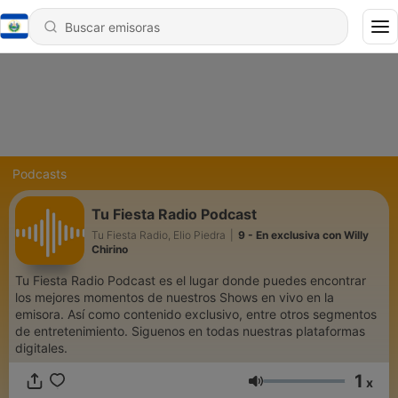
Podcasts
Tu Fiesta Radio Podcast
Tu Fiesta Radio, Elio Piedra
|
9 - En exclusiva con Willy
Chirino
Tu Fiesta Radio Podcast es el lugar donde puedes encontrar
los mejores momentos de nuestros Shows en vivo en la
emisora. Así como contenido exclusivo, entre otros segmentos
de entretenimiento. Siguenos en todas nuestras plataformas
digitales.
1
x
Volumen