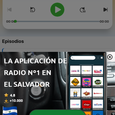
00:00
00:00
Episodios
-
9
En exclusiva con Willy Chirino
Wed, 9 Aug 2023 16:00:00 +0000
-
8
Protegiendo mentes jóvenes
Wed, 9 Aug 2023 11:29:25 +0000
-
7
Una carrera como DULA, conn OLGA GARCIA
Fri, 2 Jun 2023 14:59:57 +0000
-
6
Los Adolecentes " SABELOTODO"
25 mayo 2023