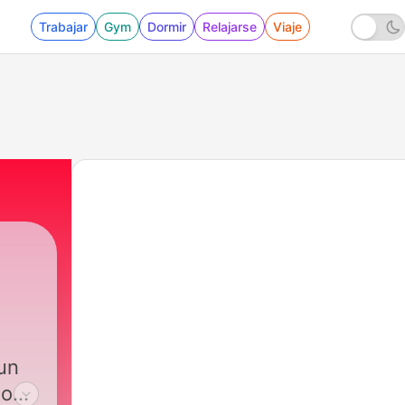
Trabajar
Gym
Dormir
Relajarse
Viaje
 un
tos