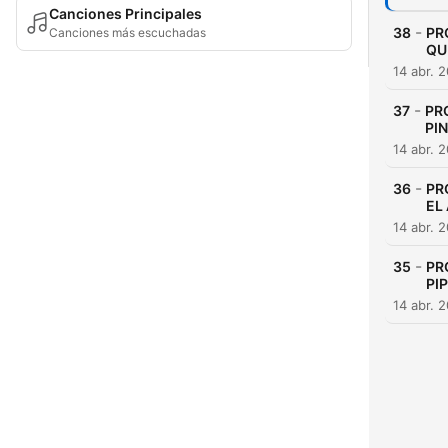
Canciones Principales
-
38
PR
Canciones más escuchadas
QU
14 abr. 
-
37
PR
PI
14 abr. 
-
36
PR
EL
14 abr. 
-
35
PR
PI
14 abr. 