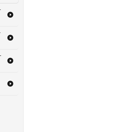
-
-
-