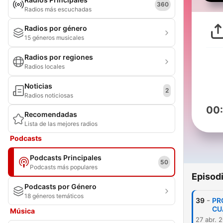
360
Radios más escuchadas
Radios por género
15 géneros musicales
Radios por regiones
Radios locales
Noticias
2
Radios noticiosas
00
Recomendadas
Lista de las mejores radios
Podcasts
Podcasts Principales
50
Podcasts más populares
Episod
Podcasts por Género
18 géneros temáticos
-
39
PR
CU
Música
27 abr. 