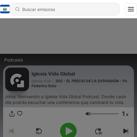
Podcasts
Iglesia Vida Global
Iglesia Vida
|
302 - EL PRECIO DE LA EXPANSIÓN - Ps
Federico Soto
¡Hola! Bienvenido a Iglesia Vida Global Podcast. Donde cada
día podrás escuchar una conferencia que cambiará tu vida.
1
x
Volumen