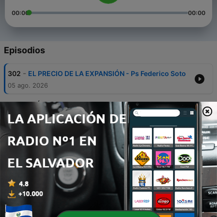
00:00
00:00
Episodios
-
302
EL PRECIO DE LA EXPANSIÓN - Ps Federico Soto
05 ago. 2026
-
301
¿CÓMO LLEVAR UNA RUTINA CONFORME A LA
VOLUNTAD DE DIOS EN MEDIO DE UN MUNDO
DESORDENADO? -Antonino Campuzano
30 jul. 2026
-
300
NACIDOS PARA TOMAR RIEGOS - Ps Federico
Soto
28 jul. 2026
-
299
¿QUIÉN DEFINE LA VERDAD EN UN MUNDO DE
MENTIRAS DISFRAZADAS? - Ps Josaphat Duarte
23 jul. 2026