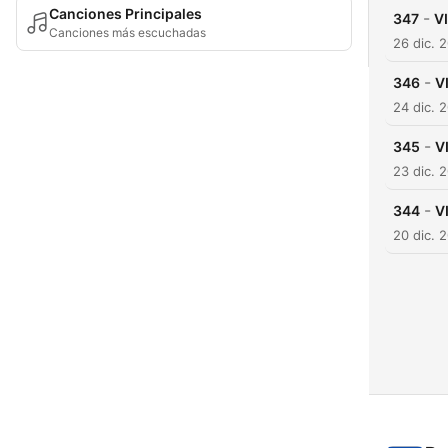
Canciones Principales
-
347
V
Canciones más escuchadas
26 dic. 
-
346
V
24 dic. 
-
345
V
23 dic. 
-
344
V
20 dic. 