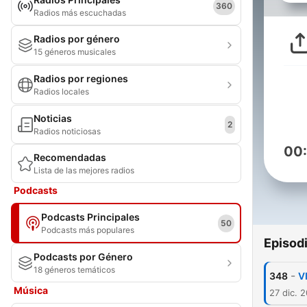
360
Radios más escuchadas
Radios por género
15 géneros musicales
Radios por regiones
Radios locales
Noticias
2
Radios noticiosas
00
Recomendadas
Lista de las mejores radios
Podcasts
Podcasts Principales
50
Podcasts más populares
Episod
Podcasts por Género
18 géneros temáticos
-
348
V
Música
27 dic. 