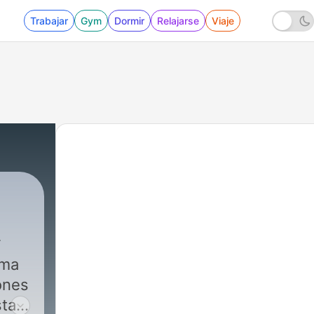
Trabajar
Gym
Dormir
Relajarse
Viaje
ama
ones
tar