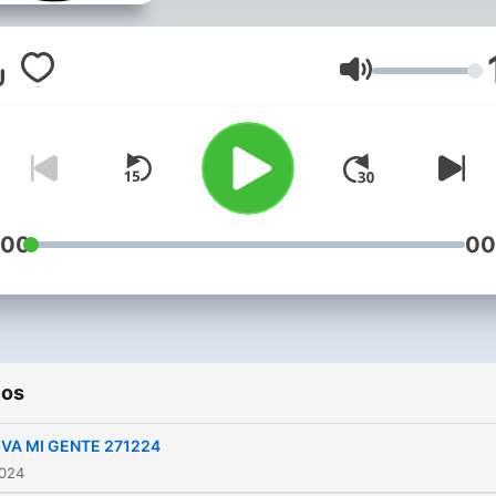
al tanto de la actualidad y
cuenta con los mejores
consejos de nuestros
Volumen
expertos: Pasamos consulta
con nuestra psicóloga,
abogado laboralista,
lingüística, cocinero,
investigador etnográfico,
:00
00
seguridad alimentaria... Es un
programa para conocer
Canarias y acompañarte en
día a día con Alexis Herná
ios
al frente de un equipo
incombustible: descubre e
IVA MI GENTE 271224
lado humano de la actuali
2024