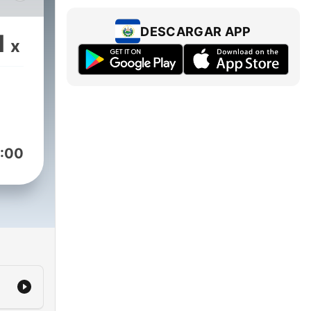
DESCARGAR APP
1
x
:00
 el
ndez
l
dad