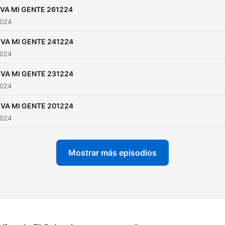
con Carolina Armas y lo m
IVA MI GENTE 261224
práctico para el día a día c
2024
Jorge Miranda. Viva mi gente,
IVA MI GENTE 241224
un programa con identidad
2024
canaria, de lunes a viernes
10 a 11 de la mañana, en la
IVA MI GENTE 231224
2024
radio canaria. Para intervenir
en directo, llama al 900 52
IVA MI GENTE 201224
52 o envía un whatsapp al 
2024
486 754.
Mostrar más episodios