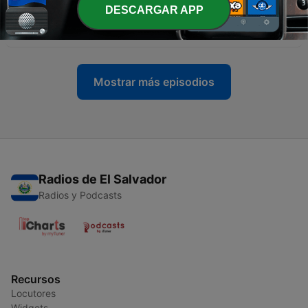
DESCARGAR APP
-
954
XY-unity Kubik - Radioshow House Tunes #20
04 mayo 2026
Mostrar más episodios
Radios de El Salvador
Radios y Podcasts
Recursos
Locutores
Widgets