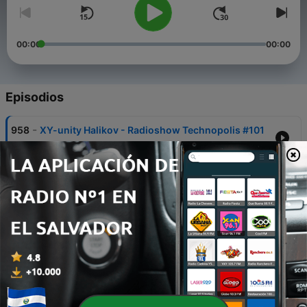
00:00
00:00
Episodios
-
958
XY-unity Halikov - Radioshow Technopolis #101
23 jun. 2026
-
957
XY-unity NBM - Radioshow Voice of the Universe
#6
15 jun. 2026
-
956
XY-unity Halikov - Radioshow Technopolis #100
01 jun. 2026
-
955
XY-unity Kubik - Radioshow TranceFormation
#63
18 mayo 2026