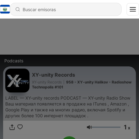
Podcasts
XY-unity Records
XY-unity Records
|
958 - XY-unity Halikov - Radioshow
Technopolis #101
LABEL — XY-unity records PODCAST — XY-unity Radio Show
Ваш материал появляется в продаже на ITunes , Amazon ,
Google Play и также на многих радио, включая Spotify и
других более 100 интернет площадок .
1
x
Volumen