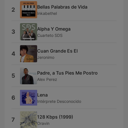
Bellas Palabras de Vida
2
Inkabethel
Alpha Y Omega
3
Cuarteto SDS
Cuan Grande Es El
4
Jeronimo
Padre, a Tus Pies Me Postro
5
Alex Perez
Lena
6
Intérprete Desconocido
128 Kbps (1999)
7
Oravin