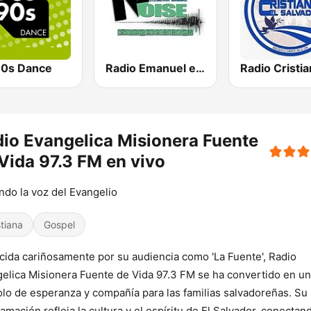
0s Dance
Radio Emanuel el Salvador
io Evangelica Misionera Fuente
Vida 97.3 FM en vivo
ndo la voz del Evangelio
stiana
Gospel
ida cariñosamente por su audiencia como 'La Fuente', Radio
elica Misionera Fuente de Vida 97.3 FM se ha convertido en un
lo de esperanza y compañía para las familias salvadoreñas. Su
amación refleja la cultura y el espíritu de El Salvador, conectan