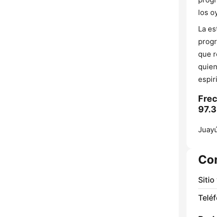
los o
La es
progr
que r
quien
espir
Frec
97.3
Juayú
Co
Sitio
Telé