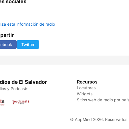
s sociales
liza esta información de radio
artir
cebook
Twitter
dios de El Salvador
Recursos
Locutores
ios y Podcasts
Widgets
Sitios web de radio por paí
© AppMind 2026. Reservados t