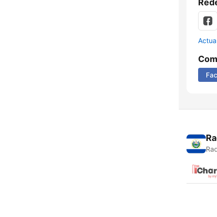
Rede
Actua
Comp
Fa
Ra
Rad