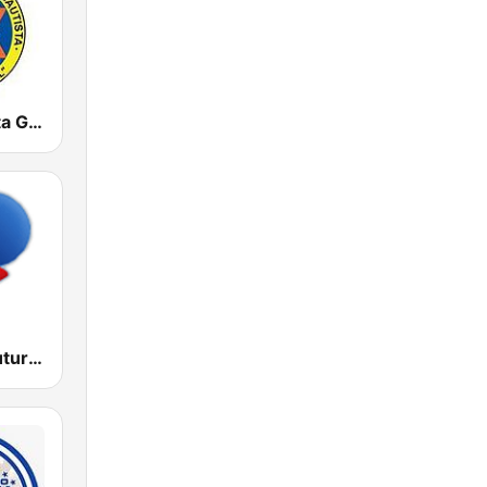
Radio Bautista Global 89.7 FM
RFM Radio Futurs Medias 94.0 FM