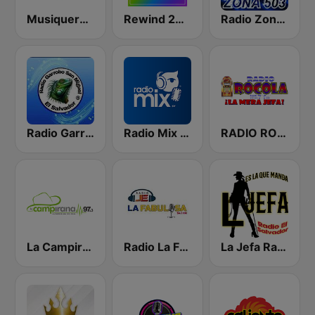
Musiquera 93.3 FM
Rewind 2000's
Radio Zona 503
Radio Garrobo El Salvador
Radio Mix El Salvador
RADIO ROCOLA 103.7 FM
La Campirana Metapan
Radio La Fabulosa
La Jefa Radio El Salvador