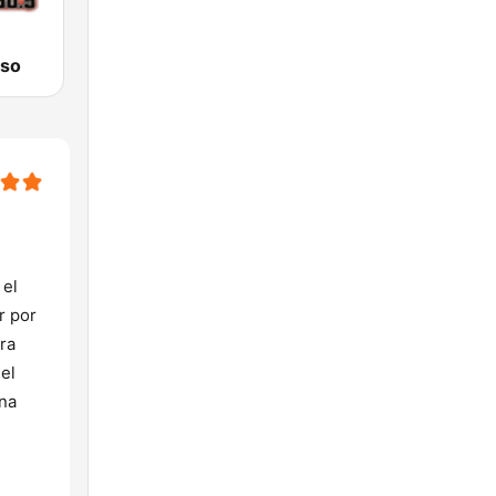
eso
 el
r por
ra
el
ana