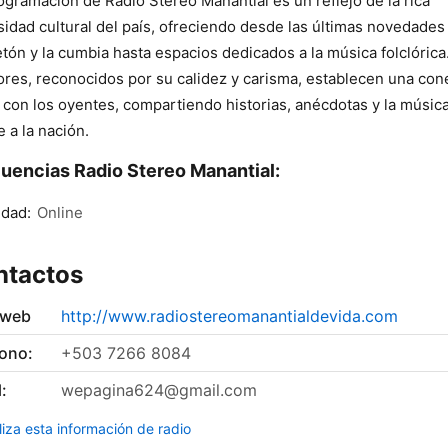
ogramación de Radio Stereo Manantial es un reflejo de la rica
sidad cultural del país, ofreciendo desde las últimas novedades
tón y la cumbia hasta espacios dedicados a la música folclórica
ores, reconocidos por su calidez y carisma, establecen una con
 con los oyentes, compartiendo historias, anécdotas y la músic
e a la nación.
uencias Radio Stereo Manantial:
dad:
Online
ntactos
 web
http://www.radiostereomanantialdevida.com
fono:
+503 7266 8084
:
wepagina624@gmail.com
liza esta información de radio