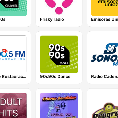
90s
Frisky radio
Emisoras Un
Radio Restauracion
90s90s Dance