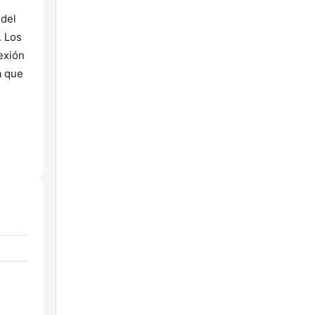
 del
. Los
exión
a que