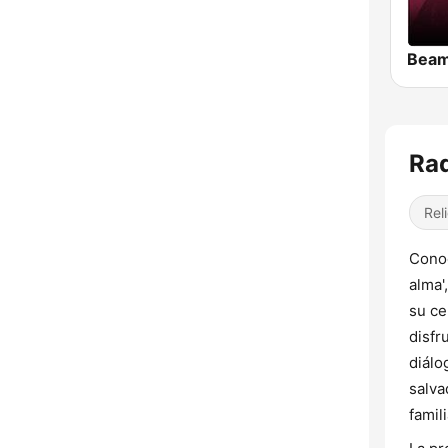
Rad
Rel
Conoc
alma'
su ce
disfr
diálo
salva
famili