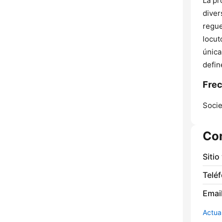
La pr
diver
regue
locut
única
defin
Frec
Socie
Co
Sitio
Telé
Email
Actua