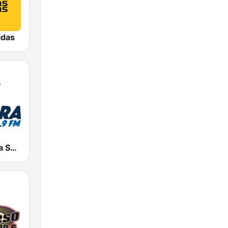
idas
Radio Cadena Sonora