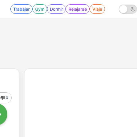
Trabajar
Gym
Dormir
Relajarse
Viaje
0