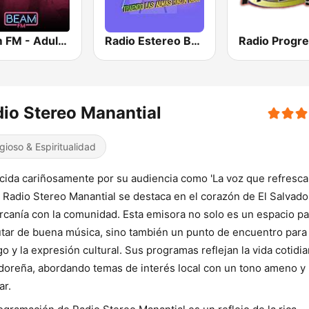
Beam FM - Adult Hits
Radio Estereo Bendicion HN
Radio Progr
io Stereo Manantial
igioso & Espiritualidad
ida cariñosamente por su audiencia como 'La voz que refresca
, Radio Stereo Manantial se destaca en el corazón de El Salvado
rcanía con la comunidad. Esta emisora no solo es un espacio pa
utar de buena música, sino también un punto de encuentro para 
go y la expresión cultural. Sus programas reflejan la vida cotidi
doreña, abordando temas de interés local con un tono ameno y
ar.