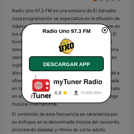
Radio Uno 97.3 FM es una emisora de El Salvador
cuya programación se especializa en la difusión de
clásicos musicales, centrada fundamentalmente en
Radio Uno 97.3 FM
los éxitos de las décadas de 1970, 1980 y 1990. El
formato de la estación integra una selección de
temas de los géneros pop y rock, alternando entre
canciones en español y piezas internacionales en
DESCARGAR APP
inglés que marcaron hitos en la industria
discográfica. Su propuesta sonora está orientada a
ofrecer una experiencia auditiva estable, enfocada
en la reproducción de melodías que han perdurado
en el tiempo como parte fundamental del catálogo
musical internacional.
El contenido de esta frecuencia se caracteriza por
su enfoque en la denominada música del recuerdo,
priorizando baladas y ritmos de corte adulto