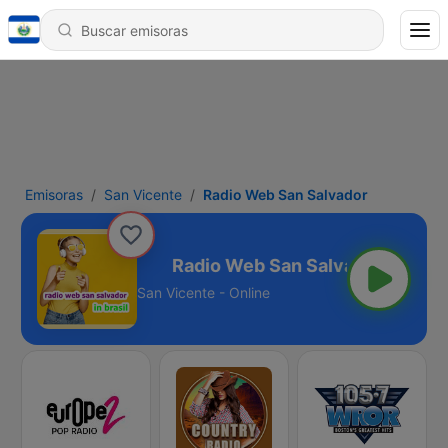
Emisoras
San Vicente
Radio Web San Salvador
San Salvador
San Vicente - Online