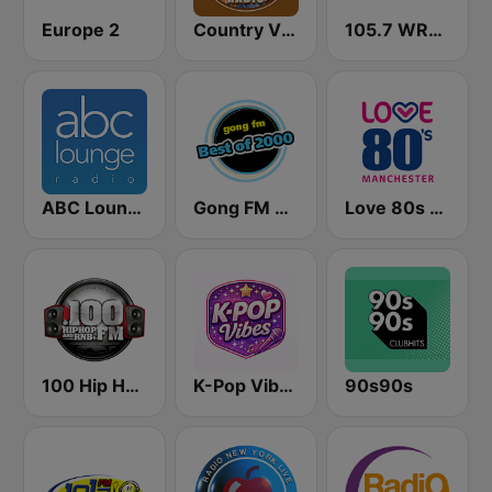
Europe 2
Country Vibes
105.7 WROR (US Only)
ABC Lounge Jazz
Gong FM Best of 2000
Love 80s - Manchester
100 Hip Hop and RNB FM
K-Pop Vibes
90s90s