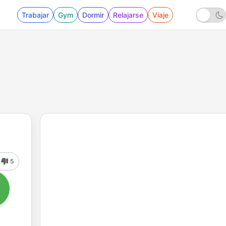
Trabajar
Gym
Dormir
Relajarse
Viaje
5