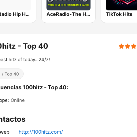
Hits Radio Hip Hop / RnB
AceRadio-The Hitz Channel
TikTok Hits
hitz - Top 40
est hitz of today…24/7!
 / Top 40
uencias 100hitz - Top 40:
ope:
Online
ntactos
 web
http://100hitz.com/