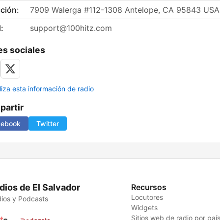
ción:
7909 Walerga #112-1308 Antelope, CA 95843 USA
:
support@100hitz.com
s sociales
liza esta información de radio
artir
cebook
Twitter
dios de El Salvador
Recursos
Locutores
ios y Podcasts
Widgets
Sitios web de radio por paí