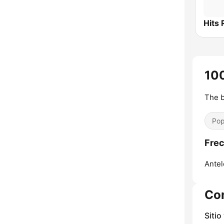
100
The b
Pop
Frec
Antel
Co
Sitio