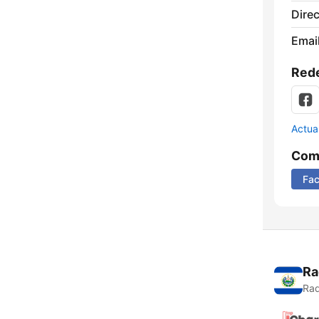
Direc
Email
Rede
Actua
Comp
Fa
Ra
Rad