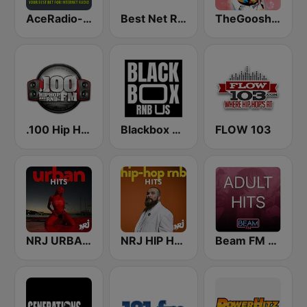
AceRadio-Classic RnB
Best Net Radio - R&B
TheGoosh Radio - R&B
.100 Hip Hop and RNB.FM
Blackbox RnB US
FLOW 103
NRJ URBAN HITS
NRJ HIP HOP RNB HITS
Beam FM - Adult Hits