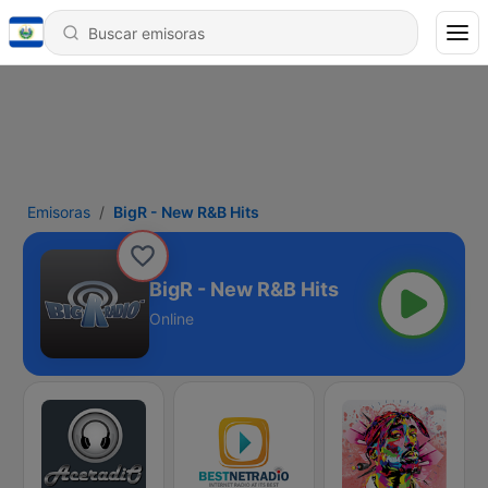
Emisoras
BigR - New R&B Hits
BigR - New R&B Hits
Online