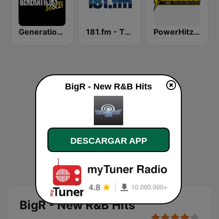
Generations R&B
181.fm - The Box (Urban)
PowerHitz NY
BigR - New R&B Hits
DESCARGAR APP
BigR - New R&B Hits