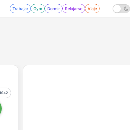
Trabajar
Gym
Dormir
Relajarse
Viaje
1942