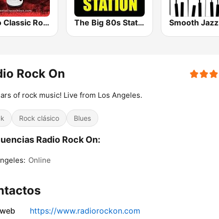
Radio Classic Rock
The Big 80s Station
dio Rock On
ars of rock music! Live from Los Angeles.
ck
Rock clásico
Blues
uencias Radio Rock On:
ngeles:
Online
ntactos
 web
https://www.radiorockon.com