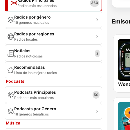
Radios Principales
360
Radios más escuchadas
Radios por género
Emisor
15 géneros musicales
Radios por regiones
Radios locales
Noticias
2
Radios noticiosas
Recomendadas
Lista de las mejores radios
Podcasts
Wond
Podcasts Principales
50
Podcasts más populares
Podcasts por Género
18 géneros temáticos
Música