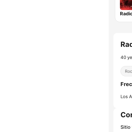
Ra
40 ye
Ro
Frec
Los A
Co
Sitio