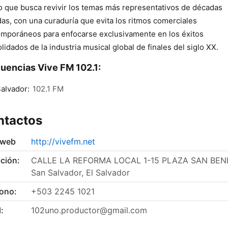
o que busca revivir los temas más representativos de décadas
as, con una curaduría que evita los ritmos comerciales
mporáneos para enfocarse exclusivamente en los éxitos
lidados de la industria musical global de finales del siglo XX.
uencias Vive FM 102.1:
alvador:
102.1 FM
ntactos
 web
http://vivefm.net
ción:
CALLE LA REFORMA LOCAL 1-15 PLAZA SAN BEN
San Salvador, El Salvador
fono:
+503 2245 1021
:
102uno.productor@gmail.com