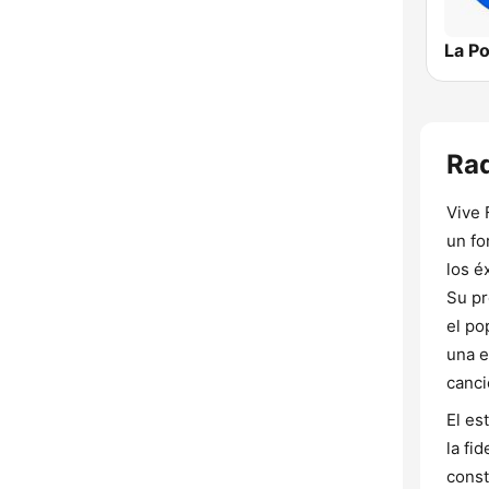
La P
Rad
Vive 
un fo
los é
Su pr
el po
una e
canci
El es
la fi
const