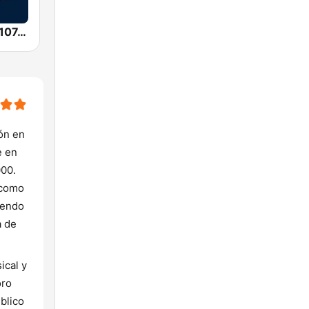
Radio Fuego 107.7 FM
ón en
e en
000.
 como
iendo
a de
ical y
oro
úblico