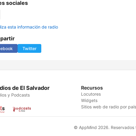
s sociales
liza esta información de radio
artir
cebook
Twitter
dios de El Salvador
Recursos
Locutores
ios y Podcasts
Widgets
Sitios web de radio por paí
© AppMind 2026. Reservados t