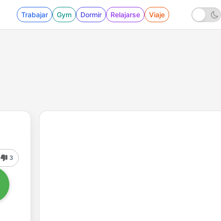
Trabajar
Gym
Dormir
Relajarse
Viaje
3