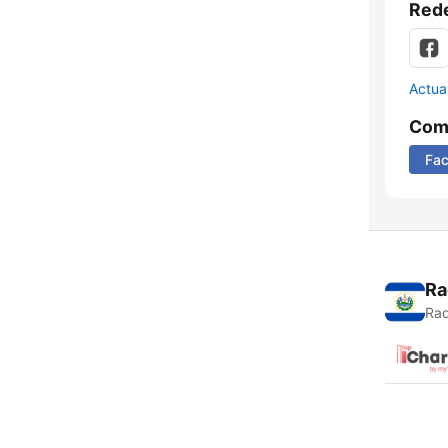
Rede
Actua
Comp
Fa
Ra
Rad