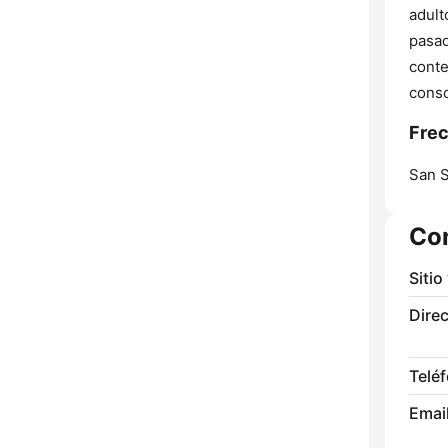
adult
pasad
conte
conso
Frec
San S
Co
Sitio
Direc
Telé
Email