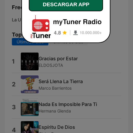
DESCARGAR APP
Frecuencias Adorácion FM 103.7:
La Unión:
103.7 FM
Top Canciones
Últimos 7 días
Últimos 30 días
Gracias por Estar
1
ELDOSJOTA
Será Llena La Tierra
2
Marco Barrientos
Nada Es Imposible Para Ti
3
Hermana Glenda
Espíritu De Dios
4