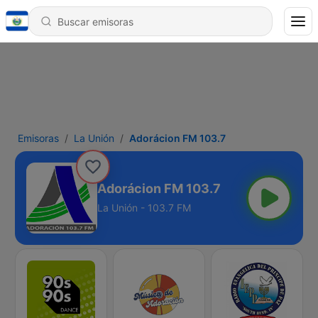
Emisoras
La Unión
Adorácion FM 103.7
Adorácion FM 103.7
La Unión - 103.7 FM