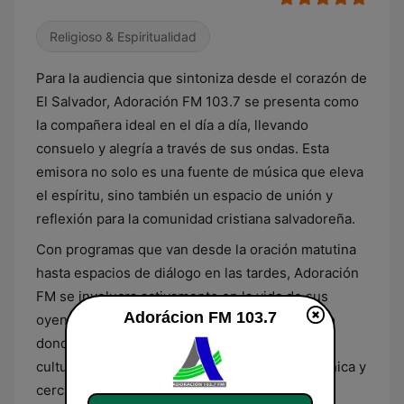
Religioso & Espiritualidad
Para la audiencia que sintoniza desde el corazón de
El Salvador, Adoración FM 103.7 se presenta como
la compañera ideal en el día a día, llevando
consuelo y alegría a través de sus ondas. Esta
emisora no solo es una fuente de música que eleva
el espíritu, sino también un espacio de unión y
reflexión para la comunidad cristiana salvadoreña.
Con programas que van desde la oración matutina
hasta espacios de diálogo en las tardes, Adoración
FM se involucra activamente en la vida de sus
Adorácion FM 103.7
oyentes. La estación es un punto de encuentro
donde las historias de fe se entrelazan con la
cultura local, creando una experiencia radial única y
cercana al pueblo salvadoreño.