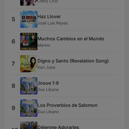
Cleiry Cruz
Haz Llover
5
José Luis Reyes
Muchos Cambios en el Mundo
6
Marino
Digno y Santo (Revelation Song)
7
Kari Jobe
Josue 1:9
8
Duo Libano
Los Proverbios de Salomon
9
Duo Libano
Déjenme Adorarles