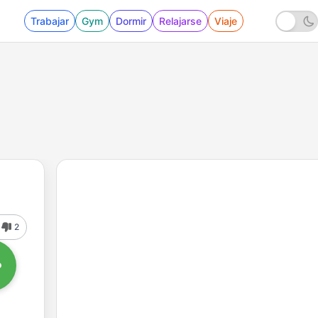
Trabajar
Gym
Dormir
Relajarse
Viaje
2