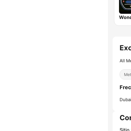
Wond
Exc
All M
Met
Frec
Dubai
Co
Sitio