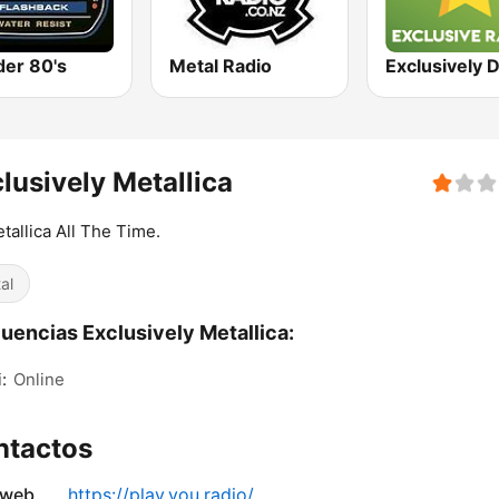
er 80's
Metal Radio
lusively Metallica
etallica All The Time.
al
uencias Exclusively Metallica:
:
Online
ntactos
 web
https://play.you.radio/