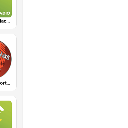
Exclusively Black Sabbath
Cumbias Inmortales Radio