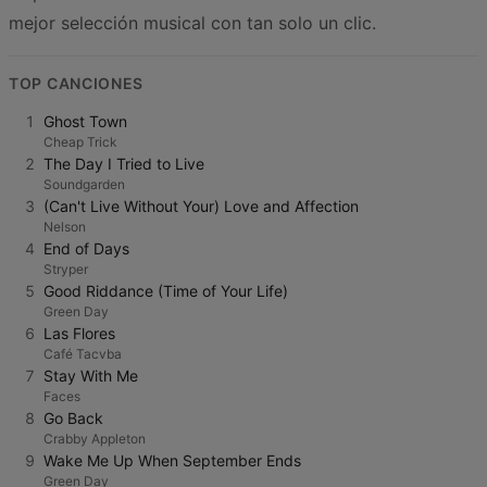
mejor selección musical con tan solo un clic.
TOP CANCIONES
1
Ghost Town
Cheap Trick
2
The Day I Tried to Live
Soundgarden
3
(Can't Live Without Your) Love and Affection
Nelson
4
End of Days
Stryper
5
Good Riddance (Time of Your Life)
Green Day
6
Las Flores
Café Tacvba
7
Stay With Me
Faces
8
Go Back
Crabby Appleton
9
Wake Me Up When September Ends
Green Day