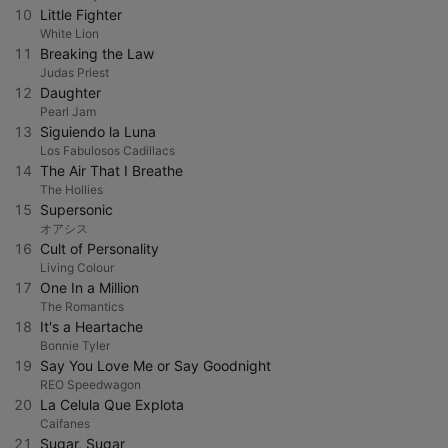
10
Little Fighter
White Lion
11
Breaking the Law
Judas Priest
12
Daughter
Pearl Jam
13
Siguiendo la Luna
Los Fabulosos Cadillacs
14
The Air That I Breathe
The Hollies
15
Supersonic
オアシス
16
Cult of Personality
Living Colour
17
One In a Million
The Romantics
18
It's a Heartache
Bonnie Tyler
19
Say You Love Me or Say Goodnight
REO Speedwagon
20
La Celula Que Explota
Caifanes
21
Sugar, Sugar