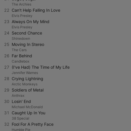
The Archies
22
Can't Help Falling In Love
Elvis Presley
23
Always On My Mind
Elvis Presley
24
Second Chance
Shinedown
25
Moving In Stereo
The Cars
26
Far Behind
Candlebox
27
(I've Had) The Time of My Life
Jennifer Warnes
28
Crying Lightning
Arctic Monkeys
29
Soldiers of Metal
Anthrax
30
Losin' End
Michael McDonald
31
Caught Up In You
38 Special
32
Fool For A Pretty Face
Humble Pie