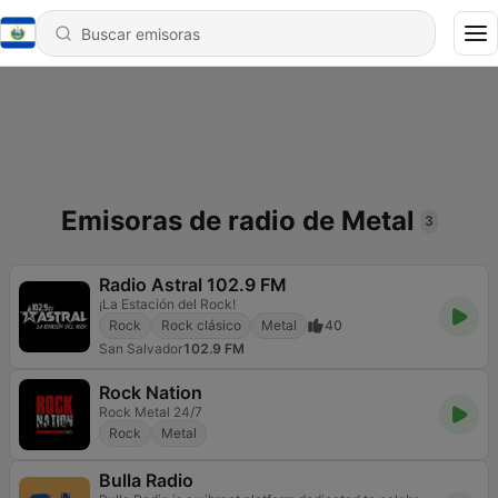
Emisoras de radio de Metal
3
Radio Astral 102.9 FM
¡La Estación del Rock!
Rock
Rock clásico
Metal
40
San Salvador
102.9 FM
Rock Nation
Rock Metal 24/7
Rock
Metal
Bulla Radio