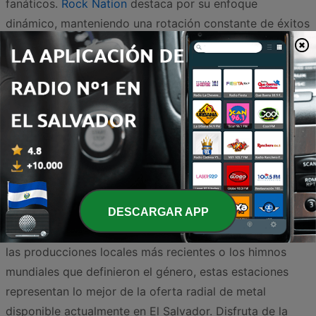
fanáticos.
Rock Nation
destaca por su enfoque
dinámico, manteniendo una rotación constante de éxitos
y novedades que satisfacen a los oídos más exigentes.
Por su parte,
Binark
se presenta como una opción
versátil para quienes buscan una curaduría musical que
explore diferentes subgéneros con gran calidad sonora.
Finalmente, para aquellos que desean estar al tanto de
la escena más directa y enérgica,
Bulla Radio
se
consolida como un espacio esencial para la difusión del
metal y otros estilos alternativos en la región.
Explorar estas frecuencias es sumergirse en una cultura
DESCARGAR APP
de resistencia y potencia sonora. Ya sea que busques
las producciones locales más recientes o los himnos
mundiales que definieron el género, estas estaciones
representan lo mejor de la oferta radial de metal
disponible actualmente en El Salvador. Disfruta de la