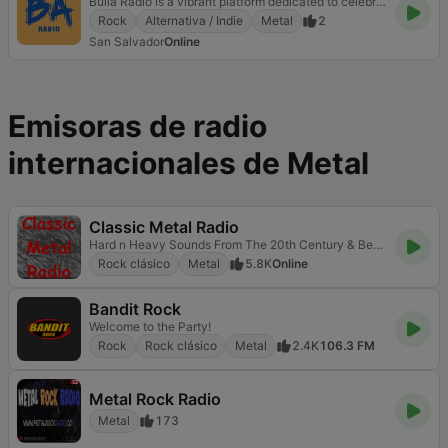
Bulla Radio is a vibrant platform dedicated to celebrating the rich rock music scene of El Salvador
Rock
Alternativa / Indie
Metal
2
San Salvador
Online
Emisoras de radio
internacionales de Metal
Classic Metal Radio
Hard n Heavy Sounds From The 20th Century & Beyond
Rock clásico
Metal
5.8K
Online
Bandit Rock
Welcome to the Party!
Rock
Rock clásico
Metal
2.4K
106.3 FM
Metal Rock Radio
Metal
173