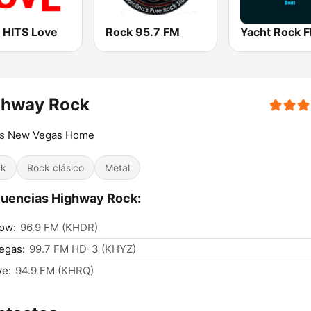
 HITS Love
Rock 95.7 FM
Yacht Rock 
ghway Rock
's New Vegas Home
ck
Rock clásico
Metal
uencias Highway Rock:
ow:
96.9 FM (KHDR)
egas:
99.7 FM HD-3 (KHYZ)
ve:
94.9 FM (KHRQ)