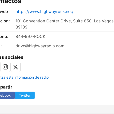
ntactos
 web
https://www.highwayrock.net/
ción:
101 Convention Center Drive, Suite 850, Las Vegas
89109
fono:
844-997-ROCK
:
drive@highwayradio.com
s sociales
liza esta información de radio
artir
cebook
Twitter