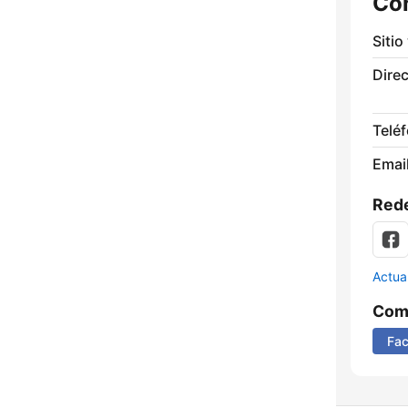
Co
Sitio
Direc
Telé
Email
Rede
Actua
Comp
Fa