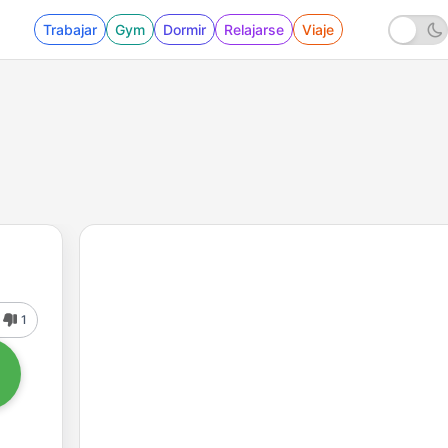
Trabajar
Gym
Dormir
Relajarse
Viaje
1