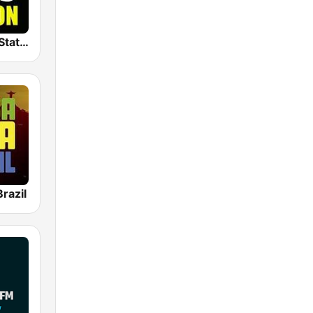
The Big 80s Station
razil