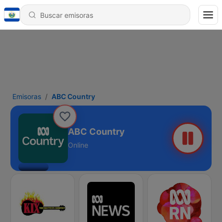
Emisoras
ABC Country
ABC Country
Online