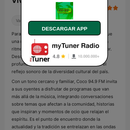
Vivo
Variado
DESCARGAR APP
Para los salvadoreños, Coco 94.9 FM es más que
una radio; es un compañero que acompaña con
ritmos que resuenan con el pulso de El Salvador.
Desde la frescura de la música pop hasta la
profundidad de las baladas, esta emisora es el
reflejo sonoro de la diversidad cultural del país.
Con un tono cercano y familiar, Coco 94.9 FM invita
a sus oyentes a disfrutar de programas que van
más allá de la música, integrando conversaciones
sobre temas que afectan a la comunidad, historias
que inspiran y momentos de ocio que relajan el
espíritu. Es el punto de encuentro donde la
actualidad y la tradición se entrelazan en las ondas