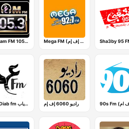
Nagham FM 105.3 (نغم إف إم)
Mega FM (ميجا إف إم)
Sha3by 95 
راديو 6060 إف إم
Amr Diab fm عمرو دياب