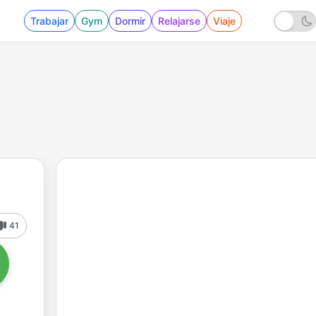
Trabajar
Gym
Dormir
Relajarse
Viaje
41