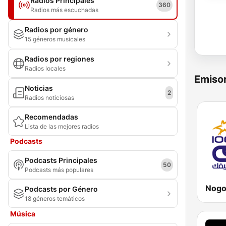
Radios Principales
360
Radios más escuchadas
Radios por género
15 géneros musicales
Radios por regiones
Radios locales
Emisor
Noticias
2
Radios noticiosas
Recomendadas
Lista de las mejores radios
Podcasts
Podcasts Principales
50
Podcasts más populares
Podcasts por Género
18 géneros temáticos
Música