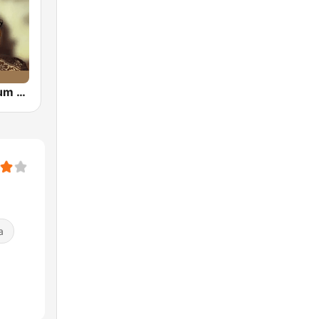
Umm Kolthoum راديو أم كلثوم
a