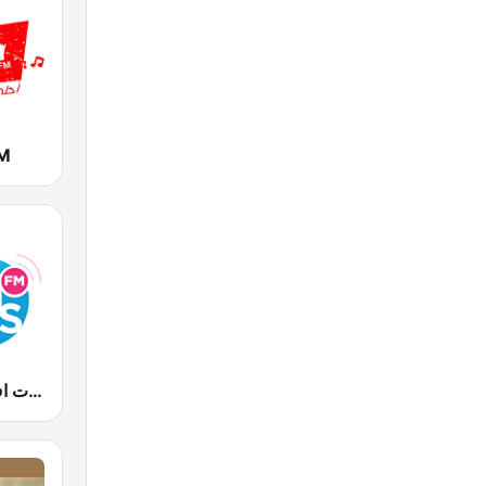
FM
90s Fm (تسعينات اف ام)