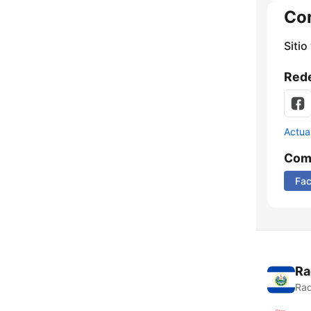
Co
Sitio
Rede
Actua
Comp
Fa
Ra
Rad