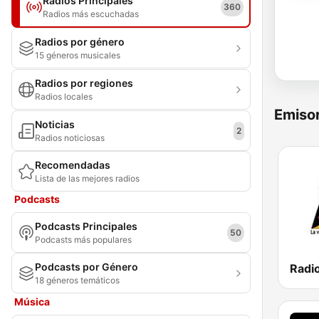
Radios Principales
360
Radios más escuchadas
Radios por género
15 géneros musicales
Radios por regiones
Radios locales
Emisor
Noticias
2
Radios noticiosas
Recomendadas
Lista de las mejores radios
Podcasts
Podcasts Principales
50
Podcasts más populares
Podcasts por Género
18 géneros temáticos
Música