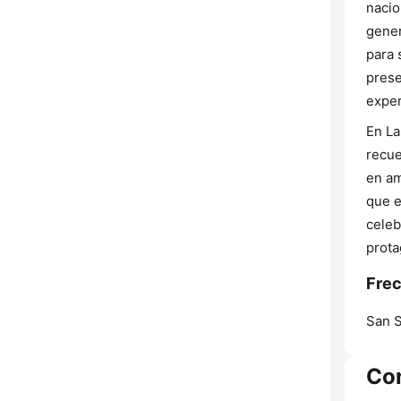
nacio
gener
para 
prese
exper
En La
recue
en am
que e
celeb
prota
Frec
San S
Co