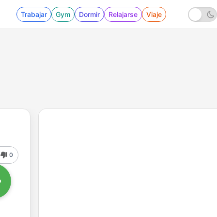
Trabajar
Gym
Dormir
Relajarse
Viaje
0