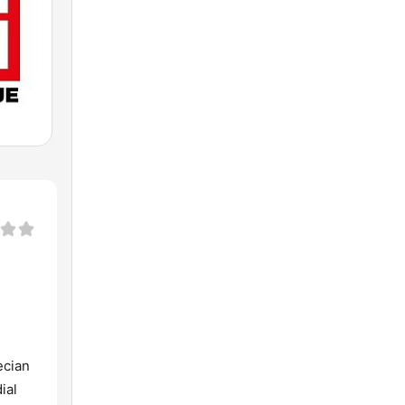
ecian
ial