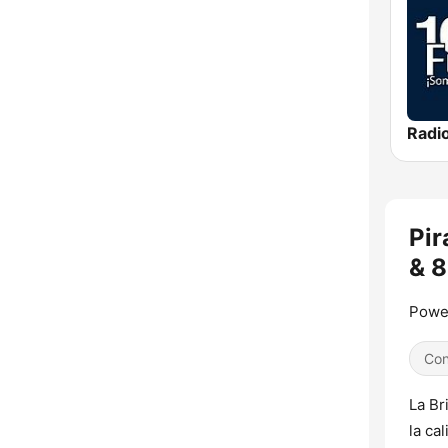
Pir
& 
Powe
Con
La Br
la ca