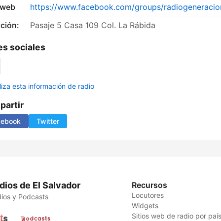
 web
https://www.facebook.com/groups/radiogeneraci
ción:
Pasaje 5 Casa 109 Col. La Rábida
s sociales
liza esta información de radio
artir
cebook
Twitter
dios de El Salvador
Recursos
Locutores
ios y Podcasts
Widgets
Sitios web de radio por paí