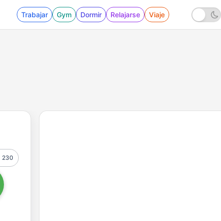
Trabajar
Gym
Dormir
Relajarse
Viaje
230