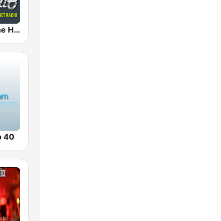
AceRadio-The Hitz Channel
p 40