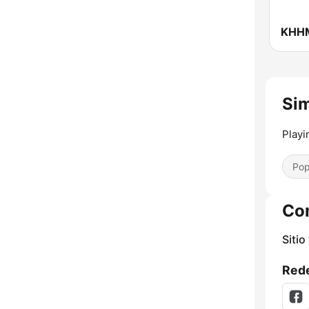
Sim
Playi
Pop
Co
Sitio
Rede