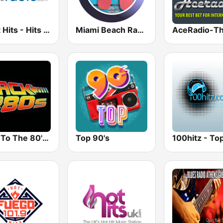
Adult Hits - Hits Radio
Miami Beach Radio
Back To The 80's Radio
Top 90's
100hitz - To