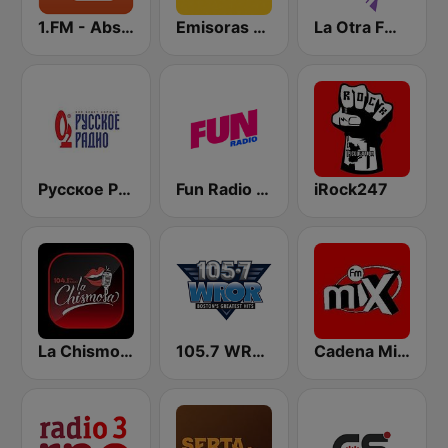
1.FM - Absolute Top 40
Emisoras Unidas
La Otra FM - Quito
Русское Радио
Fun Radio FRANCE
iRock247
La Chismosa 104.1
105.7 WROR (US Only)
Cadena Mix FM