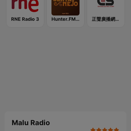
RNE Radio 3
Hunter.FM - Sertanejo
正聲廣播網路綜合台 (CSBC Life)
Malu Radio