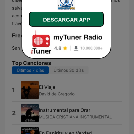
diseñados para resonar con la vida cotidiana de los
salvadoreños, ofreciendo un espacio de
acompañamiento y enriquecimiento personal a
DESCARGAR APP
través de las ondas radiales.
Frecuencias Mensaje de Sion:
San Salvador:
Online
Top Canciones
Últimos 7 días
Últimos 30 días
El Viaje
1
David de Gregorio
Instrumental para Orar
2
MUSICA CRISTIANA INSTRUMENTAL
En Espiritu y en Verdad