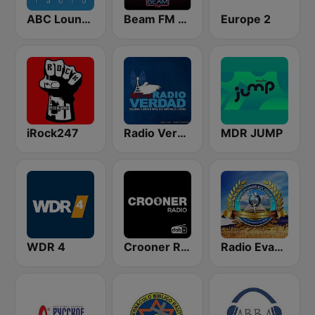
ABC Lounge Jazz
Beam FM - Adult Hits
Europe 2
iRock247
Radio Verdad 95.7 FM
MDR JUMP
WDR 4
Crooner Radio
Radio Evangélica Josué