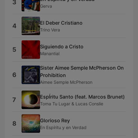
3
Gerva
El Deber Cristiano
4
Trino Vera
Siguiendo a Cristo
5
Manantial
Sister Aimee Semple McPherson On
6
Prohibition
Aimee Semple McPherson
EspÍritu Santo (feat. Marcos Brunet)
7
Toma Tu Lugar & Lucas Conslie
Glorioso Rey
8
En Espíritu y en Verdad