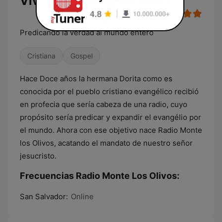
Vivo: Emisora Cristiana
Predicando la verdad al mundo entero
Cristiana
Gospel
Hace Doce años la hermana Dorita como es
conocida por el pueblo cristiano evangélico recibió
en profecia que sería cabeza de una radio, cuyo
propósito sería predicar y expandir el evangélio por
el mundo. Ahora con ese objetivo nace Radio Monte
los Olivos, acatando el mandato de nuestro señor
jesucristo.
Frecuencias Radio Monte Los Olivos:
San Salvador:
Online