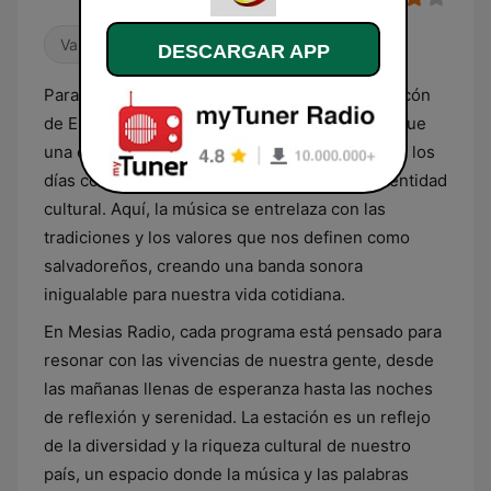
Variado
DESCARGAR APP
Para la audiencia que sintoniza desde cada rincón
de El Salvador, Mesias Radio 99.3 FM es más que
una emisora: es una compañera que acompaña los
días con ritmos que resuenan con nuestra identidad
cultural. Aquí, la música se entrelaza con las
tradiciones y los valores que nos definen como
salvadoreños, creando una banda sonora
inigualable para nuestra vida cotidiana.
En Mesias Radio, cada programa está pensado para
resonar con las vivencias de nuestra gente, desde
las mañanas llenas de esperanza hasta las noches
de reflexión y serenidad. La estación es un reflejo
de la diversidad y la riqueza cultural de nuestro
país, un espacio donde la música y las palabras