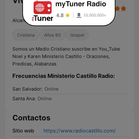
Vivo
Alcanzando vidas para Cristo
Cristiana
Años 80
Gospel
Somos un Medio Cristiano suscribe en You_Tube
Noel y Karen Ministerio Castillo - Oraciones,
Predicas, Alabanzas
Frecuencias Ministerio Castillo Radio:
San Salvador:
Online
Santa Ana:
Online
Contactos
Sitio web
https://www.radiocastillo.com/