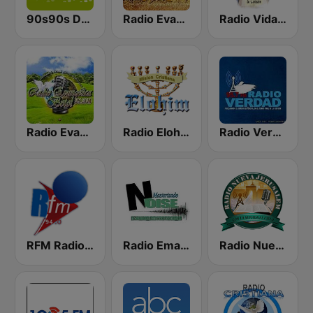
90s90s Dance
Radio Evangélica Josué
Radio Vida 90.5 FM El Salvador
Radio Evangelica Betel
Radio Elohim
Radio Verdad 95.7 FM
RFM Radio Futurs Medias 94.0 FM
Radio Emanuel el Salvador
Radio Nueva Jerusalem